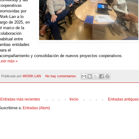
cooperativas
promovidas por
Work-Lan a lo
largo de 2025, en
el marco de la
colaboración
habitual entre
ambas entidades
para el
acompañamiento y consolidación de nuevos proyectos cooperativos.
Leer más »
Publicado por
WORK-LAN
No hay comentarios:
Entradas más recientes
Inicio
Entradas antiguas
Suscribirse a:
Entradas (Atom)