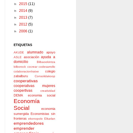
►
2015
(11)
►
2014
(9)
►
2013
(7)
►
2012
(5)
►
2006
(1)
ETIQUETAS
alumnado
apoyo
AKUDE
ayuda a
asociación
ASLE
domicilio
Bilbaoekintza
bilborock
cocrear
codesarrollo
colegio
colaboracionIratxe
zabalburu
Consolidakoop
cooperativas
cooperativas mujeres
coopertivas
creatividad
DEMA
economia social
Economía
Social
economia
sumergida
Economistas sin
fronteras
ekonopolo
Elkarlan
emprendedores
emprender