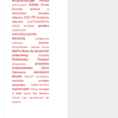
emprendizaje
energía
Erkide
Eroski
entre-coach
Escuela quimica y
electronica Jesuitas
FP
indautxu
ESS
fundacion
ellacuria
GAZTEENPRESA
goratuz
GECO GLOBAL
GSEF2018
HASTAENLASOPA
iberdrola
inteligencia
jovenes
colectiva.
KoopFabrika
Laboral Kutxa
MaPa
Mesa de desarrollo
networking
OINARRI
Politeknika Txorierri
proyectos
presstatzen
empresariales
REAS
salesianos
Salesianos
deusto
SECOT
sendotzen
servicios sociales
integrados
SINPLASTICO
somorrostro
trueque
Tknika
o trato
Urrats Bat
Worklan
Social Lab
yacimientos de
empleo